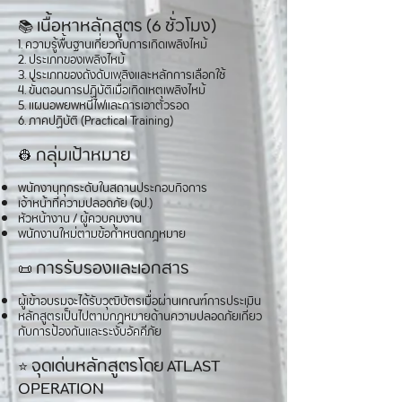
📚 เนื้อหาหลักสูตร (6 ชั่วโมง)
1. ความรู้พื้นฐานเกี่ยวกับการเกิดเพลิงไหม้
2. ประเภทของเพลิงไหม้
3. ประเภทของถังดับเพลิงและหลักการเลือกใช้
4. ขั้นตอนการปฏิบัติเมื่อเกิดเหตุเพลิงไหม้
5. แผนอพยพหนีไฟและการเอาตัวรอด
6. ภาคปฏิบัติ (Practical Training)
👷 กลุ่มเป้าหมาย
พนักงานทุกระดับในสถานประกอบกิจการ
เจ้าหน้าที่ความปลอดภัย (จป.)
หัวหน้างาน / ผู้ควบคุมงาน
พนักงานใหม่ตามข้อกำหนดกฎหมาย
📜 การรับรองและเอกสาร
ผู้เข้าอบรมจะได้รับวุฒิบัตรเมื่อผ่านเกณฑ์การประเมิน
หลักสูตรเป็นไปตามกฎหมายด้านความปลอดภัยเกี่ยว
กับการป้องกันและระงับอัคคีภัย
⭐ จุดเด่นหลักสูตรโดย ATLAST
OPERATION