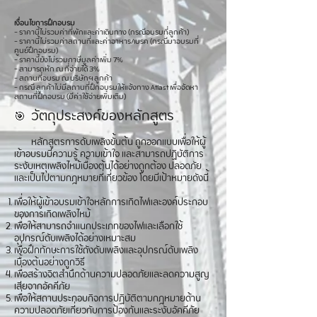
เงื่อนไขการฝึกอบรม
- ราคานี้ไม่รวมค่าที่พักและค่าเดินทาง (กรณีอบรมที่ลูกค้า)
- ราคานี้ไม่รวมค่าสถานที่และค่าอาหาร/เบรค (กรณีมาอบรมที่
ศูนย์ฝึกอบรม)
- ราคานี้ยังไม่รวมภาษีมูลค่าเพิ่ม 7%
- สามารถหัก ณ ที่จ่ายได้ 3%
- สถานที่อบรม ณ บริษัทฯ ลูกค้า
- กรณี ลูกค้าไม่มีสถานที่ฝึกอบรมให้แจ้งทาง Atlast เพื่อจัดหา
สถานที่ฝึกอบรม (มีค่าใช้จ่ายเพิ่มเติม)
🎯 วัตถุประสงค์ของหลักสูตร
หลักสูตรการดับเพลิงขั้นต้น ถูกออกแบบเพื่อให้ผู้
เข้าอบรมมีความรู้ ความเข้าใจ และสามารถปฏิบัติการ
ระงับเหตุเพลิงไหม้เบื้องต้นได้อย่างถูกต้อง ปลอดภัย
และเป็นไปตามกฎหมายที่เกี่ยวข้อง โดยมีเป้าหมายดังนี้
เพื่อให้ผู้เข้าอบรมเข้าใจหลักการเกิดไฟและองค์ประกอบ
ของการเกิดเพลิงไหม้
เพื่อให้สามารถจำแนกประเภทของไฟและเลือกใช้
อุปกรณ์ดับเพลิงได้อย่างเหมาะสม
เพื่อฝึกทักษะการใช้ถังดับเพลิงและอุปกรณ์ดับเพลิง
เบื้องต้นอย่างถูกวิธี
เพื่อสร้างจิตสำนึกด้านความปลอดภัยและลดความสูญ
เสียจากอัคคีภัย
เพื่อให้สถานประกอบกิจการปฏิบัติตามกฎหมายด้าน
ความปลอดภัยเกี่ยวกับการป้องกันและระงับอัคคีภัย