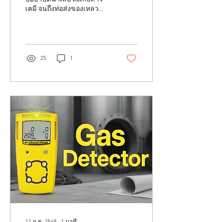
เคมี จนถึงท่อส่งของเหลว
แฝงอันตรายจากออกซิเจน
ต่ำ แก๊สพิษ และความเสี่ยง
ระเบิด...
25
1
11 ก.ค. 2568
∙
1
นาที