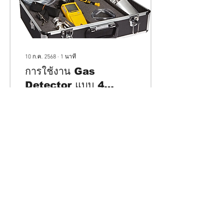
10 ก.ค. 2568
∙
1
นาที
การใช้งาน Gas
Detector แบบ 4
Sensors รุ่น BW
BW Gas alert MAX XT II set.
GasAlert MAX XT II
การทำงานในพื้นที่อับอากาศ
(Confined Space) เช่น บ่อพัก
และ MicroClip XL
ถังน้ำดี หรือถังเคมี เป็นงานที่
สำหรับงานในที่อับอากาศ
มีความเสี่ยงสูง...
524
0
โหลดเพิ่มเติม